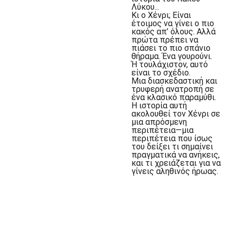
Λύκου...
Κι ο Χένρι; Είναι
έτοιμος να γίνει ο πιο
κακός απ’ όλους. Αλλά
πρώτα πρέπει να
πιάσει το πιο σπάνιο
θήραμα. Ένα γουρούνι.
Ή τουλάχιστον, αυτό
είναι το σχέδιο.
Μια διασκεδαστική και
τρυφερή ανατροπή σε
ένα κλασικό παραμύθι.
Η ιστορία αυτή
ακολουθεί τον Χένρι σε
μια απρόσμενη
περιπέτεια—μια
περιπέτεια που ίσως
του δείξει τι σημαίνει
πραγματικά να ανήκεις,
και τι χρειάζεται για να
γίνεις αληθινός ήρωας.