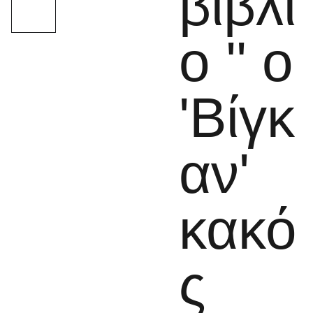
βιβλί
ο '' ο
'Βίγκ
αν'
κακό
ς