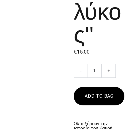
λύκο
ς''
€15.00
-
+
ADD TO BAG
Όλοι ξέρουν την
ιστορία του Κακού