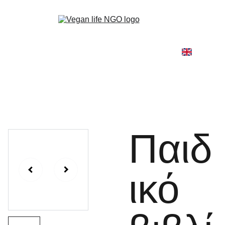
Home
About
Our Work
Go Vegan
Blog
Shop
Contact
Παιδ
ικό