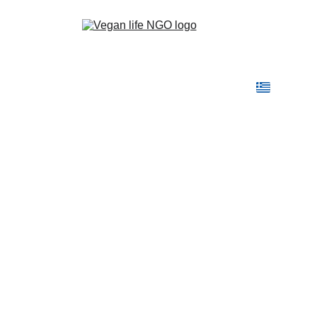
Αρχική
Η Vegan Life
Τομείς Δράσης
Γίνε Vegan
Blog
Shop
Επικοινωνία
Έλλη Στούρνα
8/17/2023
1 λεπτά ανάγνωσης