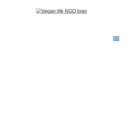
Αρχική
Η Vegan Life
Τομείς Δράσης
Γίνε Vegan
Blog
Shop
Επικοινωνία
Έλλη Στούρνα
9/4/2023
1 λεπτά ανάγνωσης