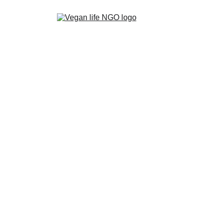
Η Vegan Life
Τομείς Δράσης
Γίνε Vegan
Blog
Shop
Επικ
Elli Stourna
7/21/2025